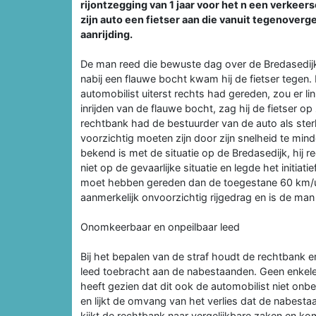
rijontzegging van 1 jaar voor het n een verkeers
zijn auto een fietser aan die vanuit tegenoverg
aanrijding.
De man reed die bewuste dag over de Bredasedijk i
nabij een flauwe bocht kwam hij de fietser tegen
automobilist uiterst rechts had gereden, zou er li
inrijden van de flauwe bocht, zag hij de fietser 
rechtbank had de bestuurder van de auto als ste
voorzichtig moeten zijn door zijn snelheid te mind
bekend is met de situatie op de Bredasedijk, hij 
niet op de gevaarlijke situatie en legde het initiatie
moet hebben gereden dan de toegestane 60 km/u
aanmerkelijk onvoorzichtig rijgedrag en is de man
Onomkeerbaar en onpeilbaar leed
Bij het bepalen van de straf houdt de rechtbank
leed toebracht aan de nabestaanden. Geen enkele 
heeft gezien dat dit ook de automobilist niet onbe
en lijkt de omvang van het verlies dat de nabest
kijkt de rechtbank naar vergelijkbare zaken en komt