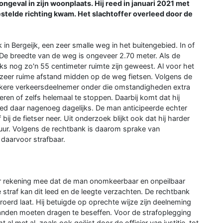
ongeval in zijn woonplaats. Hij reed in januari 2021 met
estelde richting kwam. Het slachtoffer overleed door de
n Bergeijk, een zeer smalle weg in het buitengebied. In of
. De breedte van de weg is ongeveer 2.70 meter. Als de
nks nog zo'n 55 centimeter ruimte zijn geweest. Al voor het
op zeer ruime afstand midden op de weg fietsen. Volgens de
rkere verkeersdeelnemer onder die omstandigheden extra
eren of zelfs helemaal te stoppen. Daarbij komt dat hij
reed daar nagenoeg dagelijks. De man anticipeerde echter
f bij de fietser neer. Uit onderzoek blijkt ook dat hij harder
ur. Volgens de rechtbank is daarom sprake van
 daarvoor strafbaar.
 er rekening mee dat de man onomkeerbaar en onpeilbaar
straf kan dit leed en de leegte verzachten. De rechtbank
roerd laat. Hij betuigde op oprechte wijze zijn deelneming
aanden moeten dragen te beseffen. Voor de strafoplegging
 al met al, zoals ook geëist door de officier van justitie, tot