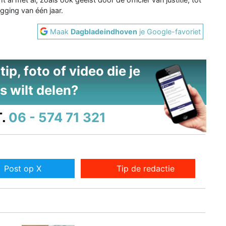
gging van één jaar.
Maak
Dagbladeindhoven
je Google-favoriet
ip, foto of video die je
s wilt delen?
.
06 - 574 71 321
Post op X
Tip de redactie