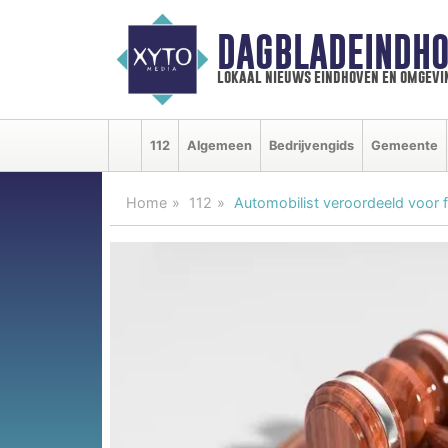
DAGBLADEINDHO
lokaal nieuws eindhoven en omgevi
112
Algemeen
Bedrijvengids
Gemeente
Home
112
Automobilist veroordeeld voor fa