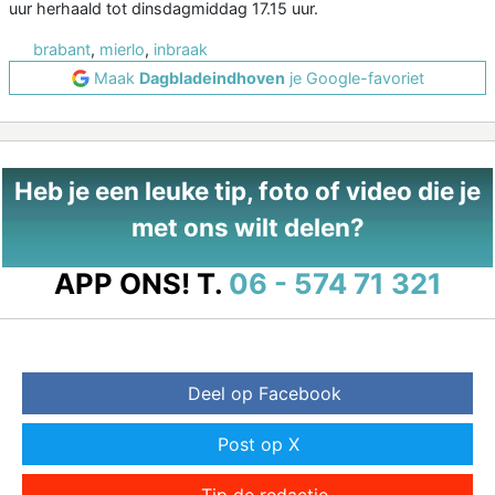
uur herhaald tot dinsdagmiddag 17.15 uur.
brabant
,
mierlo
,
inbraak
Maak
Dagbladeindhoven
je Google-favoriet
Heb je een leuke tip, foto of video die je
met ons wilt delen?
APP ONS!
T.
06 - 574 71 321
Deel op Facebook
Post op X