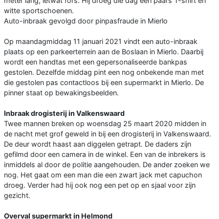
meter lang, ietwat fors. Hij droeg die dag een paars T-shirt en
witte sportschoenen.
Auto-inbraak gevolgd door pinpasfraude in Mierlo
Op maandagmiddag 11 januari 2021 vindt een auto-inbraak
plaats op een parkeerterrein aan de Boslaan in Mierlo. Daarbij
wordt een handtas met een gepersonaliseerde bankpas
gestolen. Dezelfde middag pint een nog onbekende man met
die gestolen pas contactloos bij een supermarkt in Mierlo. De
pinner staat op bewakingsbeelden.
Inbraak drogisterij in Valkenswaard
Twee mannen breken op woensdag 25 maart 2020 midden in
de nacht met grof geweld in bij een drogisterij in Valkenswaard.
De deur wordt haast aan diggelen getrapt. De daders zijn
gefilmd door een camera in de winkel. Een van de inbrekers is
inmiddels al door de politie aangehouden. De ander zoeken we
nog. Het gaat om een man die een zwart jack met capuchon
droeg. Verder had hij ook nog een pet op en sjaal voor zijn
gezicht.
Overval supermarkt in Helmond