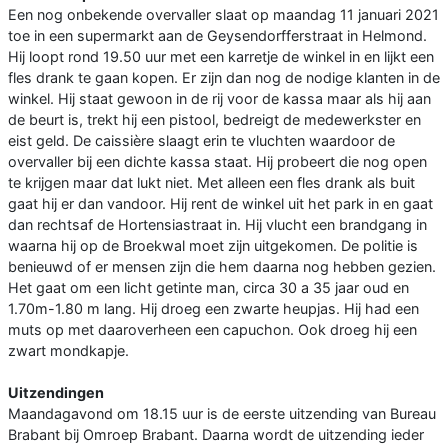
Een nog onbekende overvaller slaat op maandag 11 januari 2021
toe in een supermarkt aan de Geysendorfferstraat in Helmond.
Hij loopt rond 19.50 uur met een karretje de winkel in en lijkt een
fles drank te gaan kopen. Er zijn dan nog de nodige klanten in de
winkel. Hij staat gewoon in de rij voor de kassa maar als hij aan
de beurt is, trekt hij een pistool, bedreigt de medewerkster en
eist geld. De caissière slaagt erin te vluchten waardoor de
overvaller bij een dichte kassa staat. Hij probeert die nog open
te krijgen maar dat lukt niet. Met alleen een fles drank als buit
gaat hij er dan vandoor. Hij rent de winkel uit het park in en gaat
dan rechtsaf de Hortensiastraat in. Hij vlucht een brandgang in
waarna hij op de Broekwal moet zijn uitgekomen. De politie is
benieuwd of er mensen zijn die hem daarna nog hebben gezien.
Het gaat om een licht getinte man, circa 30 a 35 jaar oud en
1.70m-1.80 m lang. Hij droeg een zwarte heupjas. Hij had een
muts op met daaroverheen een capuchon. Ook droeg hij een
zwart mondkapje.
Uitzendingen
Maandagavond om 18.15 uur is de eerste uitzending van Bureau
Brabant bij Omroep Brabant. Daarna wordt de uitzending ieder