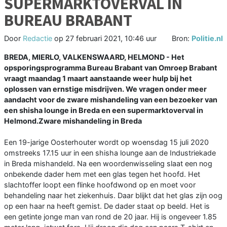
SUPERMARKTOVERVAL IN
BUREAU BRABANT
Door
Redactie
op
27 februari 2021, 10:46 uur
Bron:
Politie.nl
BREDA, MIERLO, VALKENSWAARD, HELMOND - Het
opsporingsprogramma Bureau Brabant van Omroep Brabant
vraagt maandag 1 maart aanstaande weer hulp bij het
oplossen van ernstige misdrijven. We vragen onder meer
aandacht voor de zware mishandeling van een bezoeker van
een shisha lounge in Breda en een supermarktoverval in
Helmond.Zware mishandeling in Breda
Een 19-jarige Oosterhouter wordt op woensdag 15 juli 2020
omstreeks 17.15 uur in een shisha lounge aan de Industriekade
in Breda mishandeld. Na een woordenwisseling slaat een nog
onbekende dader hem met een glas tegen het hoofd. Het
slachtoffer loopt een flinke hoofdwond op en moet voor
behandeling naar het ziekenhuis. Daar blijkt dat het glas zijn oog
op een haar na heeft gemist. De dader staat op beeld. Het is
een getinte jonge man van rond de 20 jaar. Hij is ongeveer 1.85