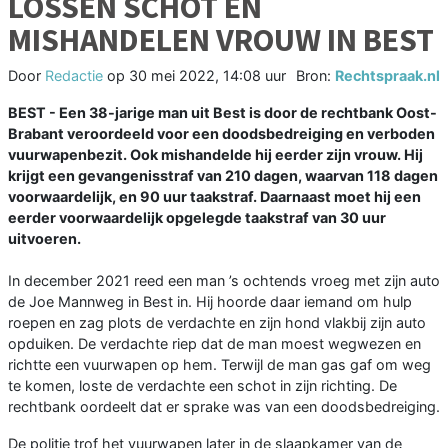
LOSSEN SCHOT EN
MISHANDELEN VROUW IN BEST
Door
Redactie
op
30 mei 2022, 14:08 uur
Bron:
Rechtspraak.nl
BEST - Een 38-jarige man uit Best is door de rechtbank Oost-
Brabant veroordeeld voor een doodsbedreiging en verboden
vuurwapenbezit. Ook mishandelde hij eerder zijn vrouw. Hij
krijgt een gevangenisstraf van 210 dagen, waarvan 118 dagen
voorwaardelijk, en 90 uur taakstraf. Daarnaast moet hij een
eerder voorwaardelijk opgelegde taakstraf van 30 uur
uitvoeren.
In december 2021 reed een man ’s ochtends vroeg met zijn auto
de Joe Mannweg in Best in. Hij hoorde daar iemand om hulp
roepen en zag plots de verdachte en zijn hond vlakbij zijn auto
opduiken. De verdachte riep dat de man moest wegwezen en
richtte een vuurwapen op hem. Terwijl de man gas gaf om weg
te komen, loste de verdachte een schot in zijn richting. De
rechtbank oordeelt dat er sprake was van een doodsbedreiging.
De politie trof het vuurwapen later in de slaapkamer van de