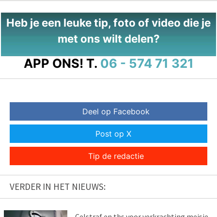
Heb je een leuke tip, foto of video die je
met ons wilt delen?
APP ONS!
T.
06 - 574 71 321
Deel op Facebook
Post op X
Tip de redactie
VERDER IN HET NIEUWS:
Celstraf en tbs voor verkrachting meisje