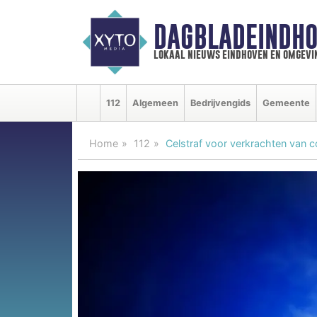
DAGBLADEINDHO
lokaal nieuws eindhoven en omgevi
112
Algemeen
Bedrijvengids
Gemeente
Home
112
Celstraf voor verkrachten van c