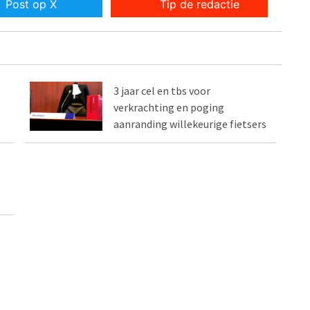
Post op X
Tip de redactie
3 jaar cel en tbs voor
verkrachting en poging
aanranding willekeurige fietsers