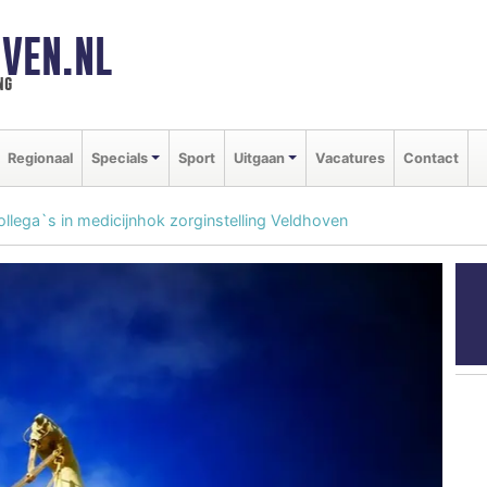
VEN.NL
ng
Regionaal
Specials
Sport
Uitgaan
Vacatures
Contact
ollega`s in medicijnhok zorginstelling Veldhoven