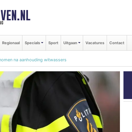
VEN.NL
ng
Regionaal
Specials
Sport
Uitgaan
Vacatures
Contact
genomen na aanhouding witwassers