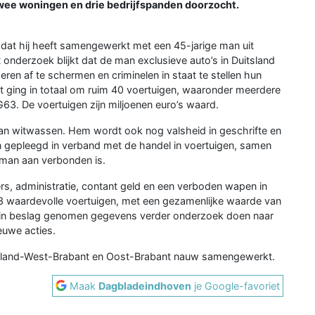
ee woningen en drie bedrijfspanden doorzocht.
 dat hij heeft samengewerkt met een 45-jarige man uit
it onderzoek blijkt dat de man exclusieve auto’s in Duitsland
en af te schermen en criminelen in staat te stellen hun
Het ging in totaal om ruim 40 voertuigen, waaronder meerdere
3. De voertuigen zijn miljoenen euro’s waard.
van witwassen. Hem wordt ook nog valsheid in geschrifte en
en gepleegd in verband met de handel in voertuigen, samen
 man aan verbonden is.
rs, administratie, contant geld en een verboden wapen in
3 waardevolle voertuigen, met een gezamenlijke waarde van
 in beslag genomen gegevens verder onderzoek doen naar
ieuwe acties.
eeland-West-Brabant en Oost-Brabant nauw samengewerkt.
Maak
Dagbladeindhoven
je Google-favoriet