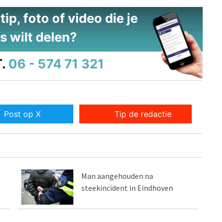
ip, foto of video die je
s wilt delen?
.
06 - 574 71 321
Post op X
Tip de redactie
Man aangehouden na
steekincident in Eindhoven