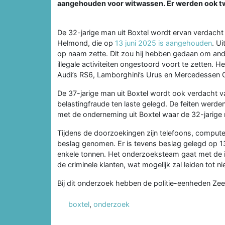
aangehouden voor witwassen. Er werden ook tw
De 32-jarige man uit Boxtel wordt ervan verdacht
Helmond, die op
13 juni 2025 is aangehouden
. U
op naam zette. Dit zou hij hebben gedaan om ander
illegale activiteiten ongestoord voort te zetten. 
Audi’s RS6, Lamborghini’s Urus en Mercedessen G6
De 37-jarige man uit Boxtel wordt ook verdacht 
belastingfraude ten laste gelegd. De feiten werd
met de onderneming uit Boxtel waar de 32-jarige
Tijdens de doorzoekingen zijn telefoons, compute
beslag genomen. Er is tevens beslag gelegd op 1
enkele tonnen. Het onderzoeksteam gaat met de
de criminele klanten, wat mogelijk zal leiden tot n
Bij dit onderzoek hebben de politie-eenheden Z
boxtel
,
onderzoek