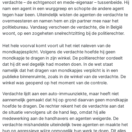
verdachte – de echtgenoot en mede-eigenaar – tussenbeide. Hij
nam een agent in een wurggreep en schopte de andere agent
tegen haar been. Uiteindelijk wisten de agenten de verdachte te
overmeesteren en namen hem en zijn partner mee naar het
politiebureau. Vandaag verscheen de verdachte, die in België
woont, op een zogeheten snelrechtzitting bij de politierechter.
Het hele voorval komt voort uit het niet naleven van de
mondkapjesplicht. Volgens de verdachte hoefde hij geen
mondkapje te dragen in zijn winkel. De politierechter oordeelt
dat hij dit wel degelijk had moeten doen. In de wet staat
namelijk dat het dragen van mondkapjes verplicht is in een
publieke binnenruimte, zoals in de winkel van de verdachte. De
winkel was geopend op het moment van de controle.
Verdachte lijdt aan een auto-immuunziekte, maar heeft niet
aannemelijk gemaakt dat hij op grond daarvan geen mondkapje
hoefde te dragen. De rechter rekent het de verdachte aan dat
de situatie vervolgens uit de hand liep, omdat hij alle
medewerking aan de handhavers en agenten weigerde. De
verdachte mishandelde uiteindelijk twee agenten en maakte het
hun op agressieve wijze onmogelijk hun werk te doen. Dit alles