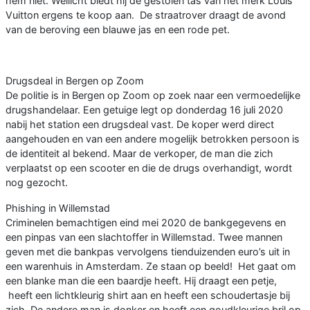
hem niet. Wellicht biedt hij de gestolen tas van het merk Louis
Vuitton ergens te koop aan. De straatrover draagt de avond
van de beroving een blauwe jas en een rode pet.
Drugsdeal in Bergen op Zoom
De politie is in Bergen op Zoom op zoek naar een vermoedelijke
drugshandelaar. Een getuige legt op donderdag 16 juli 2020
nabij het station een drugsdeal vast. De koper werd direct
aangehouden en van een andere mogelijk betrokken persoon is
de identiteit al bekend. Maar de verkoper, de man die zich
verplaatst op een scooter en die de drugs overhandigt, wordt
nog gezocht.
Phishing in Willemstad
Criminelen bemachtigen eind mei 2020 de bankgegevens en
een pinpas van een slachtoffer in Willemstad. Twee mannen
geven met die bankpas vervolgens tienduizenden euro’s uit in
een warenhuis in Amsterdam. Ze staan op beeld! Het gaat om
een blanke man die een baardje heeft. Hij draagt een petje,
heeft een lichtkleurig shirt aan en heeft een schoudertasje bij
zich. De andere man is donker en heeft een goudkleurige bril op