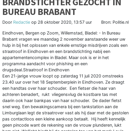
BRANDSTICHTER GEZOCHT IN
BUREAU BRABANT
Door
Redactie
op
28 oktober 2020, 13:57 uur
Bron: Politie.nl
Eindhoven, Bergen op Zoom, Willemstad, Bladel: - In Bureau
Brabant vragen we maandag 2 november aanstaande weer uw
hulp in bij het oplossen van enkele ernstige misdrijven zoals een
straatroof in Eindhoven en een brandstichting nabij een
appartementencomplex in Bladel. Maar ook is er in het
programma aandacht voor phishing en een
drugsdeal.Straatroof in Eindhoven
Een 21-jarige vrouw loopt op zaterdag 11 juli 2020 omstreeks
23.40 uur over het 18 Septemberplein in Eindhoven. Ze draagt
een handtas over haar schouder. Een fietser die haar van
achteren benadert, rukt vliegensvlug de kostbare tas met
daarin ook haar bankpas van haar schouder. De dader fietst
snel weg. Een bewakingscamera bij een tankstation aan de
Limburglaan legt de straatrover vast als hij daar met de gestolen
pas contactloos een kleine aankoop betaalt. Hij heeft kennelijk
geen pincode want de rekening van de vrouw plunderen, lukt