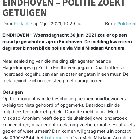
EINDHOVEN – POLITIE ZOEKT
GETUIGEN
Door
Redactie
op
2 juli 2021, 10:29 uur
Bron:
Politie.nl
EINDHOVEN - Woensdagnacht 30 juni 2021 zou er op een
muurtje geschoten zijn in Eindhoven. De melding kwam een
dag later binnen bij de politie via Meld Misdaad Anoniem.
Naar aanleiding van die melding zijn agenten naar de
Hagenkampweg Zuid in Eindhoven gegaan. Daar troffen ze
inderdaad kogelhulzen aan en zaten er gaten in een muur. De
plek bevindt zich in een steeg met garageboxen.
Getuigen
Op het moment van de beschieting hebben buurtbewoners
weinig tot niets gehoord of opgemerkt. Daardoor zijn de
hulpdiensten ook niet gebeld. Door de melding via Meld
Misdaad Anoniem heeft de politie uiteindelijk wel onderzoek
kunnen doen, maar er ontbreekt nog veel informatie. Hebt u iets
gezien of weet u meer? Dan komen wij graag met u in contact
via 0900-8844, het
tipformulier
of via Meld Misdaad Anoniem