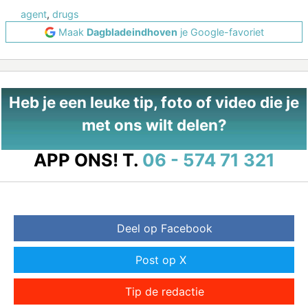
agent
,
drugs
Maak
Dagbladeindhoven
je Google-favoriet
Heb je een leuke tip, foto of video die je
met ons wilt delen?
APP ONS!
T.
06 - 574 71 321
Deel op Facebook
Post op X
Tip de redactie