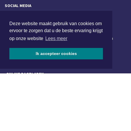
SOCIAL MEDIA
Deze website maakt gebruik van cookies om
NIEUWSBRIEF AANMELDEN
ervoor te zorgen dat u de beste ervaring krijgt
Schrijf je in voor onze nieuwsbrief en krijg wekelijks een
op onze website
Lees meer
samenvatting van alle gebeurtenissen uit jouw regio.
Ik accepteer cookies
Aanmelden
ONLINE DAGBLADEN