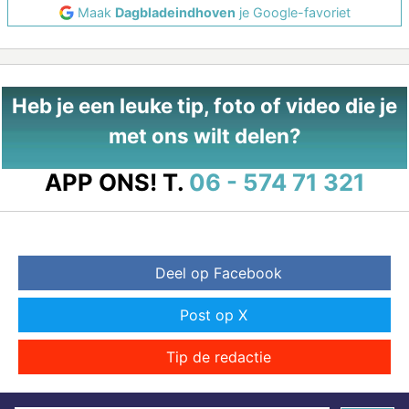
Maak
Dagbladeindhoven
je Google-favoriet
Heb je een leuke tip, foto of video die je
met ons wilt delen?
APP ONS!
T.
06 - 574 71 321
Deel op Facebook
Post op X
Tip de redactie