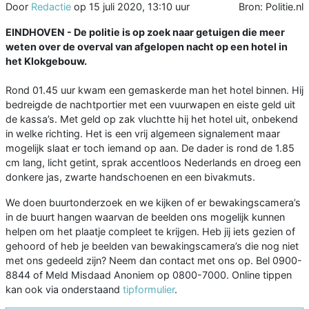
Door
Redactie
op
15 juli 2020, 13:10 uur
Bron: Politie.nl
EINDHOVEN - De politie is op zoek naar getuigen die meer
weten over de overval van afgelopen nacht op een hotel in
het Klokgebouw.
Rond 01.45 uur kwam een gemaskerde man het hotel binnen. Hij
bedreigde de nachtportier met een vuurwapen en eiste geld uit
de kassa’s. Met geld op zak vluchtte hij het hotel uit, onbekend
in welke richting. Het is een vrij algemeen signalement maar
mogelijk slaat er toch iemand op aan. De dader is rond de 1.85
cm lang, licht getint, sprak accentloos Nederlands en droeg een
donkere jas, zwarte handschoenen en een bivakmuts.
We doen buurtonderzoek en we kijken of er bewakingscamera’s
in de buurt hangen waarvan de beelden ons mogelijk kunnen
helpen om het plaatje compleet te krijgen. Heb jij iets gezien of
gehoord of heb je beelden van bewakingscamera’s die nog niet
met ons gedeeld zijn? Neem dan contact met ons op. Bel 0900-
8844 of Meld Misdaad Anoniem op 0800-7000. Online tippen
kan ook via onderstaand
tipformulier
.