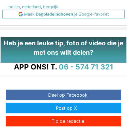
politie
,
nederland
,
bergeijk
Maak
Dagbladeindhoven
je Google-favoriet
Heb je een leuke tip, foto of video die je
met ons wilt delen?
APP ONS!
T.
06 - 574 71 321
Deel op Facebook
Post op X
Tip de redactie