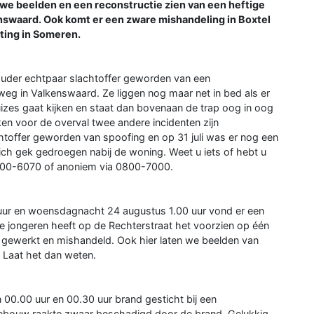
e beelden en een reconstructie zien van een heftige
swaard. Ook komt er een zware mishandeling in Boxtel
ting in Someren.
ouder echtpaar slachtoffer geworden van een
g in Valkenswaard. Ze liggen nog maar net in bed als er
izes gaat kijken en staat dan bovenaan de trap oog in oog
ken voor de overval twee andere incidenten zijn
chtoffer geworden van spoofing en op 31 juli was er nog een
ich gek gedroegen nabij de woning. Weet u iets of hebt u
0800-6070 of anoniem via 0800-7000.
ur en woensdagnacht 24 augustus 1.00 uur vond er een
je jongeren heeft op de Rechterstraat het voorzien op één
d gewerkt en mishandeld. Ook hier laten we beelden van
? Laat het dan weten.
0.00 uur en 00.30 uur brand gesticht bij een
ebouw raakte zwaar beschadigd door de brand. Gelukkig