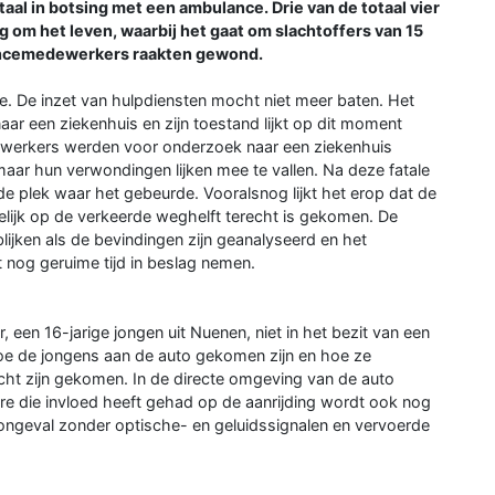
l in botsing met een ambulance. Drie van de totaal vier
g om het leven, waarbij het gaat om slachtoffers van 15
lancemedewerkers raakten gewond.
tse. De inzet van hulpdiensten mocht niet meer baten. Het
ar een ziekenhuis en zijn toestand lijkt op dit moment
werkers werden voor onderzoek naar een ziekenhuis
aar hun verwondingen lijken mee te vallen. Na deze fatale
de plek waar het gebeurde. Vooralsnog lijkt het erop dat de
jk op de verkeerde weghelft terecht is gekomen. De
blijken als de bevindingen zijn geanalyseerd en het
 nog geruime tijd in beslag nemen.
een 16-jarige jongen uit Nuenen, niet in het bezit van een
oe de jongens aan de auto gekomen zijn en hoe ze
echt zijn gekomen. In de directe omgeving van de auto
rre die invloed heeft gehad op de aanrijding wordt ook nog
ongeval zonder optische- en geluidssignalen en vervoerde