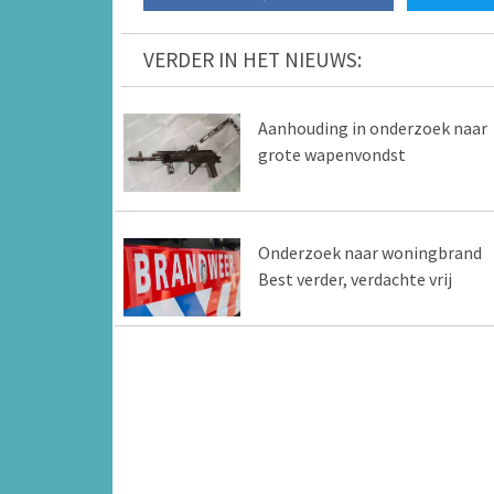
VERDER IN HET NIEUWS:
Aanhouding in onderzoek naar
grote wapenvondst
Onderzoek naar woningbrand
Best verder, verdachte vrij