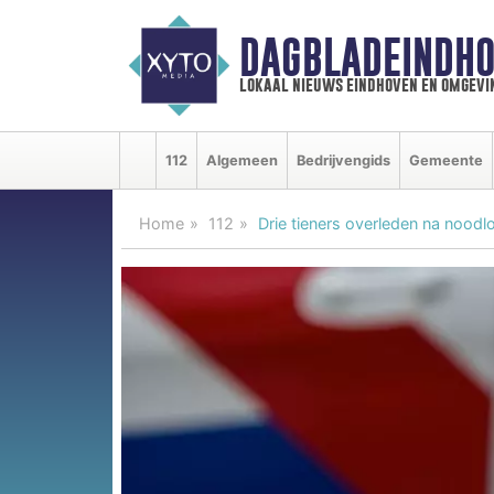
DAGBLADEINDHO
lokaal nieuws eindhoven en omgevi
112
Algemeen
Bedrijvengids
Gemeente
Home
112
Drie tieners overleden na noodl