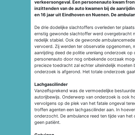
verkeersongeval. Een personenauto kwam frontaa
inzittenden van de auto kwamen bij de aanrijdin
en 16 jaar uit Eindhoven en Nuenen. De ambu
De drie dodelijke slachtoffers overleden ter plaa
ernstig gewonde slachtoffer werd overgebracht na
redelijk stabiel. Ook de gewonde ambulancemede
vervoerd. Zij werden ter observatie opgenomen, m
aanrijding deed de politie urenlang onderzoek op 
personenauto door nog onbekende oorzaak mogeli
precieze toedracht zal echter uiteindelijk moeten 
onderzoek is afgerond. Het totale onderzoek gaat
Lachgascilinder
Vanzelfsprekend was de vermoedelijke bestuurder, 
autorijbewijs. Onderwerp van onderzoek is ook h
vervolgens op de plek van het fatale ongeval ter
troffen agenten een lachgascilinder aan. In hoeve
onderzocht. De ambulance reed ten tijde van het 
geen patiënt.
Getuigen