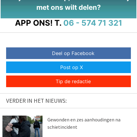
met ons wilt delen?
APP ONS!
T.
06 - 574 71 321
Deel op Facebook
Post op X
Tip de redactie
VERDER IN HET NIEUWS:
Gewonden en zes aanhoudingen na
schietincident