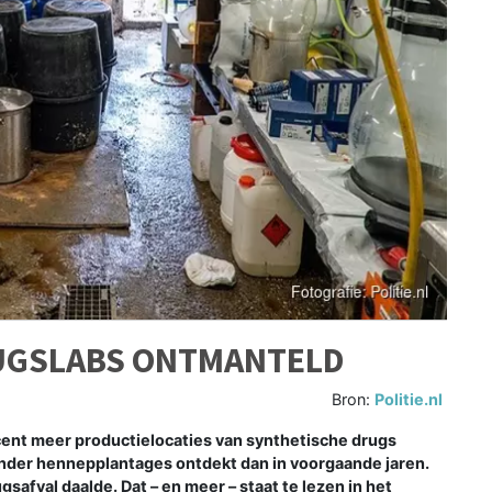
RUGSLABS ONTMANTELD
Bron:
Politie.nl
cent meer productielocaties van synthetische drugs
nder hennepplantages ontdekt dan in voorgaande jaren.
afval daalde. Dat – en meer – staat te lezen in het