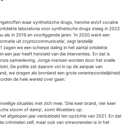
 aangetroffen waar synthetische drugs, heroïne en/of cocaïne
ontdekte laboratoria voor synthetische drugs steeg in 2022
au als in 2019 en voorliggende jaren. ‘In 2020 werd een
ormatie uit cryptocommunicatie’, zegt landelijk
21 zagen we een scherpe daling in het aantal ontdekte
een jaar heeft hersteld van die interventies. En dat is
t onze samenleving. Jonge mensen worden door het snelle
okt. De politie zet daarom vol in op de aanpak van
land, we dragen als bronland een grote verantwoordelijkheid
rden de hele wereld over gaan.’
ilige situaties met zich mee. ‘Drie keer brand, vier keer
ische stoom of damp’, somt Woelders op.
et afgelopen jaar verdubbeld ten opzichte van 2021. En dat
van de criminelen zelf, maar ook van omwonenden is in het