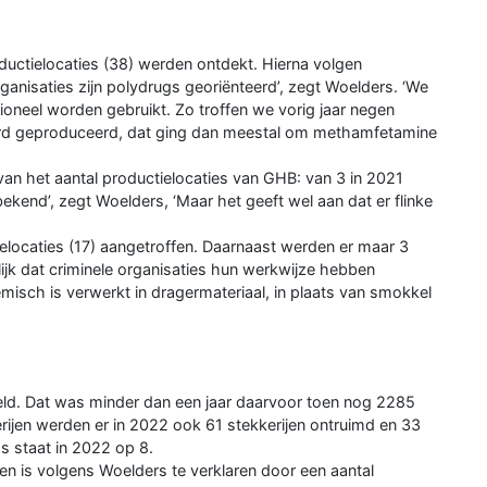
uctielocaties (38) werden ontdekt. Hierna volgen
anisaties zijn polydrugs georiënteerd’, zegt Woelders. ‘We
tioneel worden gebruikt. Zo troffen we vorig jaar negen
rd geproduceerd, dat ging dan meestal om methamfetamine
an het aantal productielocaties van GHB: van 3 in 2021
bekend’, zegt Woelders, ‘Maar het geeft wel aan dat er flinke
ielocaties (17) aangetroffen. Daarnaast werden er maar 3
ijk dat criminele organisaties hun werkwijze hebben
isch is verwerkt in dragermateriaal, in plaats van smokkel
d. Dat was minder dan een jaar daarvoor toen nog 2285
jen werden er in 2022 ook 61 stekkerijen ontruimd en 33
s staat in 2022 op 8.
n is volgens Woelders te verklaren door een aantal