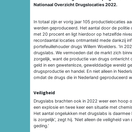
Nationaal Overzicht Drugslocaties 2022.
In totaal zijn er vorig jaar 105 productielocaties
werden geproduceerd. Het aantal door de politie 
met 20 procent en ligt hierdoor op hetzelfde nive
recordaantal locaties ontmanteld mede dankzij inf
portefeuillehouder drugs Willem Woelders. ‘In 20
drugslabs. We vermoeden dat de markt zich binnen 
zorgelijk, want de productie van drugs ontwrich
geld in een gewetenloze, gewelddadige wereld gel
drugsproductie en handel. En niet alleen in Neder
omdat de drugs die in Nederland geproduceerd wo
Veiligheid
Drugslabs brachten ook in 2022 weer een hoop onve
een explosie en twee keer een situatie met chem
Het aantal ongelukken met drugslabs is daarmee h
is zorgelijk’, zegt hij. ‘Niet alleen de veiligheid 
geding.’