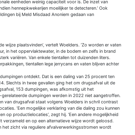
ionale eenheden weinig capaciteit voor is. De inzet van
dien hennepkwekerijen moeilijker te detecteren.’ Ook
ldingen bij Meld Misdaad Anoniem gedaan van
 wijze plaatsvinden’, vertelt Woelders. ‘Zo worden er vaten
r, in het oppervlaktewater, in de bodem en zelfs in brand
 variëren. Van enkele tientallen tot duizenden liters.
pakkingen, tientallen lege jerrycans en vaten blijven achter
ldumpingen ontdekt. Dat is een daling van 25 procent ten
4. Slechts in twee gevallen ging het om drugsafval uit de
gsafval, 153 dumpingen, was afkomstig uit het
-gerelateerde dumpingen werden in 2022 niet aangetroffen.
n van drugsafval staat volgens Woelders in schril contrast
ocaties. ‘Een mogelijke verklaring van die daling zou kunnen
en op productielocaties’, zegt hij. ‘Een andere mogelijkheid
rdt verzameld en op een alternatieve wijze wordt geloosd.
n het zicht via reguliere afvalverwerkingsstromen wordt