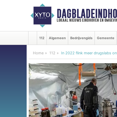
DAGBLADEINDHO
lokaal nieuws eindhoven en omgevi
112
Algemeen
Bedrijvengids
Gemeente
Home
112
In 2022 flink meer drugslabs o