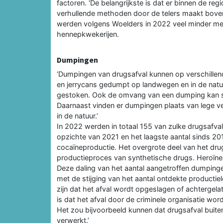
factoren. ‘De belangrijkste is dat er binnen de reg
verhullende methoden door de telers maakt boven
werden volgens Woelders in 2022 veel minder me
hennepkwekerijen.
Dumpingen
‘Dumpingen van drugsafval kunnen op verschillende
en jerrycans gedumpt op landwegen en in de natuu
gestoken. Ook de omvang van een dumping kan sterk
Daarnaast vinden er dumpingen plaats van lege ver
in de natuur.’
In 2022 werden in totaal 155 van zulke drugsafva
opzichte van 2021 en het laagste aantal sinds 201
cocaïneproductie. Het overgrote deel van het dru
productieproces van synthetische drugs. Heroïne
Deze daling van het aantal aangetroffen dumpinge
met de stijging van het aantal ontdekte productiel
zijn dat het afval wordt opgeslagen of achtergelat
is dat het afval door de criminele organisatie wo
Het zou bijvoorbeeld kunnen dat drugsafval buite
verwerkt.’