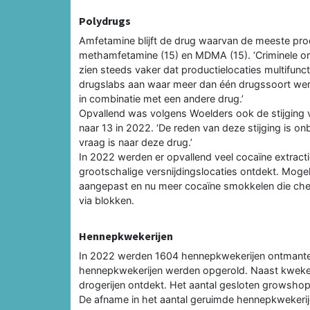
Polydrugs
Amfetamine blijft de drug waarvan de meeste prod
methamfetamine (15) en MDMA (15). ‘Criminele org
zien steeds vaker dat productielocaties multifunc
drugslabs aan waar meer dan één drugssoort we
in combinatie met een andere drug.’
Opvallend was volgens Woelders ook de stijging v
naar 13 in 2022. ‘De reden van deze stijging is on
vraag is naar deze drug.’
In 2022 werden er opvallend veel cocaïne extract
grootschalige versnijdingslocaties ontdekt. Mogel
aangepast en nu meer cocaïne smokkelen die chem
via blokken.
Hennepkwekerijen
In 2022 werden 1604 hennepkwekerijen ontmantel
hennepkwekerijen werden opgerold. Naast kwekeri
drogerijen ontdekt. Het aantal gesloten growshop
De afname in het aantal geruimde hennepkwekerije