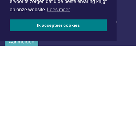
ervoor te zorgen dat u de beste ervaring krijgt
op onze website
Lees meer
NIEUWSBRIEF AANMELDEN
Schrijf je in voor onze nieuwsbrief en krijg wekelijks een
Ik accepteer cookies
samenvatting van alle gebeurtenissen uit jouw regio.
Aanmelden
ONLINE DAGBLADEN
Overige dagbladen in de regio