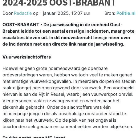
2024-2025 OOST-BRABANT
Door
Redactie
op
1 januari 2025, 15:07 uur
Bron:
Politie.nl
OOST-BRABANT - De jaarwisseling in de eenheid Oost-
Brabant leidde tot een aantal ernstige incidenten, maar grote
escalaties bleven uit. In dit nieuwsbericht lees je meer over
de incidenten met een directe link naar de jaarwisseling.
Vuurwerkslachtoffers
Hoewel er geen grote noemenswaardige openbare
ordeverstoringen waren, hebben we toch veel te maken gehad
met ernstige vuurwerkongevallen. In meerdere dorpen en steden
raakte (jonge) personen gewond door vuurwerk. Een voorbeeld
hiervan is aan de Rijt in Reusel, waarbij een vuurwerkpot omviel.
Vier personen raakten zwaargewond en werden naar het
ziekenhuis gebracht. Onder de slachtoffers was één
minderjarige jongen die als onschuldige omstander stond te
kijken naar het vuurwerk. Op de plek van het ongeval is
buurtonderzoek gedaan en camerabeelden worden uitgekeken.
Drukke nacht, geen ME-inzet