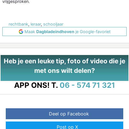
vrijgesproken.
rechtbank
,
leraar
,
schooljaar
Maak
Dagbladeindhoven
je Google-favoriet
Heb je een leuke tip, foto of video die je
met ons wilt delen?
APP ONS!
T.
06 - 574 71 321
Deel op Facebook
Post op X