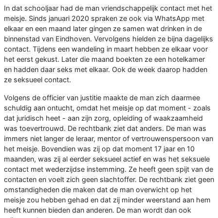
In dat schooljaar had de man vriendschappelijk contact met het
meisje. Sinds januari 2020 spraken ze ook via WhatsApp met
elkaar en een maand later gingen ze samen wat drinken in de
binnenstad van Eindhoven. Vervolgens hielden ze bijna dagelijks
contact. Tijdens een wandeling in maart hebben ze elkaar voor
het eerst gekust. Later die maand boekten ze een hotelkamer
en hadden daar seks met elkaar. Ook de week daarop hadden
ze seksueel contact.
Volgens de officier van justitie maakte de man zich daarmee
schuldig aan ontucht, omdat het meisje op dat moment - zoals
dat juridisch heet - aan zijn zorg, opleiding of waakzaamheid
was toevertrouwd. De rechtbank ziet dat anders. De man was
immers niet langer de leraar, mentor of vertrouwenspersoon van
het meisje. Bovendien was zij op dat moment 17 jaar en 10
maanden, was zij al eerder seksueel actief en was het seksuele
contact met wederzijdse instemming. Ze heeft geen spijt van de
contacten en voelt zich geen slachtoffer. De rechtbank ziet geen
omstandigheden die maken dat de man overwicht op het
meisje zou hebben gehad en dat zij minder weerstand aan hem
heeft kunnen bieden dan anderen. De man wordt dan ook