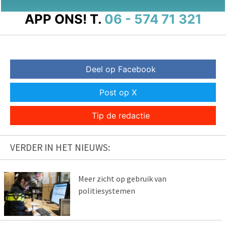
APP ONS!
T.
06 - 574 71 321
Deel op Facebook
Post op X
Tip de redactie
VERDER IN HET NIEUWS:
Meer zicht op gebruik van
politiesystemen