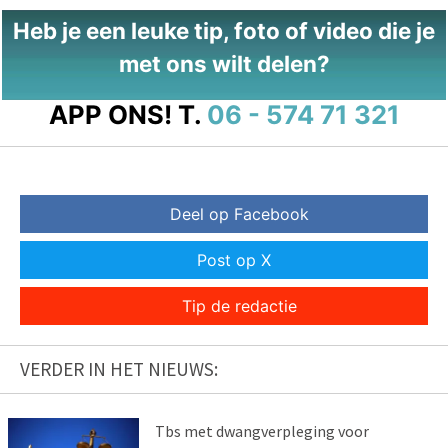
Heb je een leuke tip, foto of video die je
met ons wilt delen?
APP ONS!
T.
06 - 574 71 321
Deel op Facebook
Post op X
Tip de redactie
VERDER IN HET NIEUWS:
Tbs met dwangverpleging voor