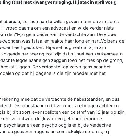
ling (tbs) met dwangverpleging. Hij stak in april vorig
tiebureau, zei zich aan te willen geven, noemde zijn adres
 Hij vroeg daarna om een advocaat en wilde verder niets
am van de 71-jarige moeder van de verdachte aan. De vrouw
ekwonden was fataal en raakte haar long en hart.Volgens de
oeder heeft gestoken. Hij weet nog wel dat zij in zijn
 volgende herinnering zou zijn dat hij met een keukenmes in
erdachte legde naar eigen zeggen toen het mes op de grond,
el stil liggen. De verdachte liep vervolgens naar het
ddelen op dat hij degene is die zijn moeder met het
er rekening mee dat de verdachte de nabestaanden, en dus
andeed. De nabestaanden blijven met veel vragen achter en
s bij dit soort levensdelicten een celstraf van 12 jaar op zijn
t geheel verantwoordelijk worden gehouden voor de
n psychiater en een psycholoog is er bij de verdachte
an de geestvermogens en een ziekelijke stoornis; hij