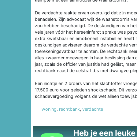
De verdachte raakte ervan overtuigd dat zijn moed
benadelen. Zijn advocaat wijt de waanstoornis van 
zou hebben beschadigd. De deskundigen van het Pi
vele jaren vóór het herseninfarct sprake was psyc
extra kwetsbaar en emotioneel instabiel en heeft
deskundigen adviseren daarom de verdachte vermi
toerekeningsvatbaar te achten. De rechtbank neem
alles zwaarder meewegen in haar beslissing dan de
jaar, zoals de officier van justitie had geëist, ma
rechtbank naast de celstraf tbs met dwangverpleg
Een nichtje en 2 broers van het slachtoffer vroe
17.500 euro voor geleden shockschade. Dit verz
schadevergoeding volgens de wet alleen toewijsba
woning
,
rechtbank
,
verdachte
Heb je een leuke t