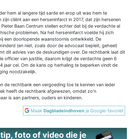
er hem al langere tijd sarde en erop uit was hem te
zijn cliënt aan een herseninfarct in 2017, dat zijn hersenen
eter Baan Centrum stellen echter dat bij de verdachte al
hische problemen. Na het herseninfarct voelde hij zich
 hij een doorlopende waanstoornis ontwikkeld. De
nderd (en niet, zoals door de advocaat bepleit, geheel)
t dit advies van de deskundigen over. De rechtbank laat dit
 officier van justitie, daarom krijgt de verdachte geen 6
ar 4 jaar cel. Om de kans op herhaling te beperken vindt de
ing noodzakelijk.
gen de rechtbank een vergoeding toe te kennen van ieder
oek heeft de rechtbank afgewezen, omdat zo’n
ar is aan partners, ouders en kinderen.
Maak
Dagbladeindhoven
je Google-favoriet
ip, foto of video die je