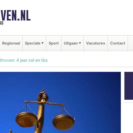
VEN.NL
ng
Regionaal
Specials
Sport
Uitgaan
Vacatures
Contact
hoven: 4 jaar cel en tbs