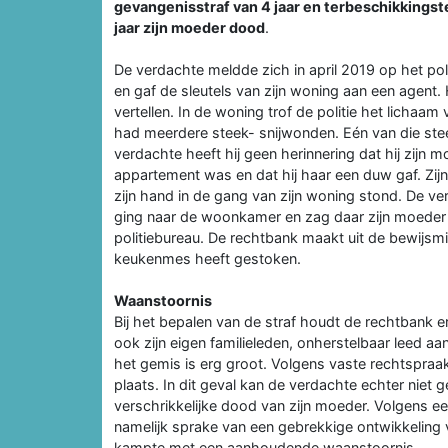
gevangenisstraf van 4 jaar en terbeschikkingstel
jaar zijn moeder dood
.
De verdachte meldde zich in april 2019 op het poli
en gaf de sleutels van zijn woning aan een agent.
vertellen. In de woning trof de politie het licha
had meerdere steek- snijwonden. Eén van die ste
verdachte heeft hij geen herinnering dat hij zijn m
appartement was en dat hij haar een duw gaf. Zijn
zijn hand in de gang van zijn woning stond. De v
ging naar de woonkamer en zag daar zijn moeder he
politiebureau. De rechtbank maakt uit de bewijsmi
keukenmes heeft gestoken.
Waanstoornis
Bij het bepalen van de straf houdt de rechtbank 
ook zijn eigen familieleden, onherstelbaar leed a
het gemis is erg groot. Volgens vaste rechtspraak i
plaats. In dit geval kan de verdachte echter nie
verschrikkelijke dood van zijn moeder. Volgens ee
namelijk sprake van een gebrekkige ontwikkeling v
kampte met een aanhoudende waanstoornis.