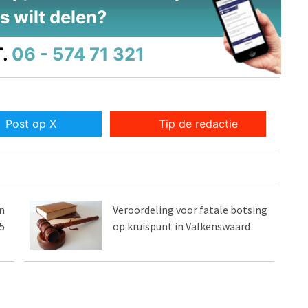
s wilt delen?
.
06 - 574 71 321
Post op X
Tip de redactie
n
Veroordeling voor fatale botsing
5
op kruispunt in Valkenswaard