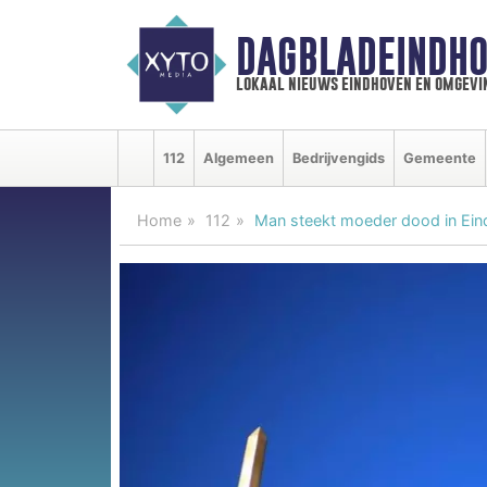
DAGBLADEINDHO
lokaal nieuws eindhoven en omgevi
112
Algemeen
Bedrijvengids
Gemeente
Home
112
Man steekt moeder dood in Eind