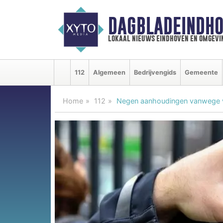
DAGBLADEINDHO
lokaal nieuws eindhoven en omgevi
112
Algemeen
Bedrijvengids
Gemeente
Home
112
Negen aanhoudingen vanwege voo