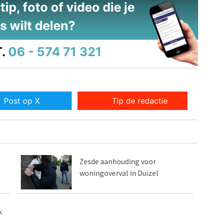
ip, foto of video die je
s wilt delen?
.
06 - 574 71 321
Post op X
Tip de redactie
Zesde aanhouding voor
woningoverval in Duizel
k