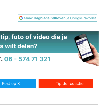
Maak
Dagbladeindhoven
je Google-favoriet
ip, foto of video die je
s wilt delen?
.
06 - 574 71 321
Post op X
Tip de redactie