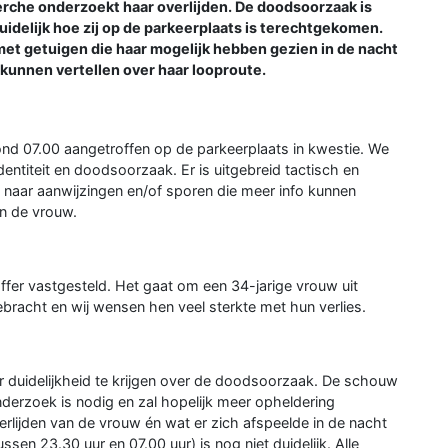
erche onderzoekt haar overlijden. De doodsoorzaak is
duidelijk hoe zij op de parkeerplaats is terechtgekomen.
et getuigen die haar mogelijk hebben gezien in de nacht
 kunnen vertellen over haar looproute.
ond 07.00 aangetroffen op de parkeerplaats in kwestie. We
entiteit en doodsoorzaak. Er is uitgebreid tactisch en
 naar aanwijzingen en/of sporen die meer info kunnen
an de vrouw.
toffer vastgesteld. Het gaat om een 34-jarige vrouw uit
bracht en wij wensen hen veel sterkte met hun verlies.
duidelijkheid te krijgen over de doodsoorzaak. De schouw
onderzoek is nodig en zal hopelijk meer opheldering
rlijden van de vrouw én wat er zich afspeelde in de nacht
ssen 23.30 uur en 07.00 uur) is nog niet duidelijk. Alle