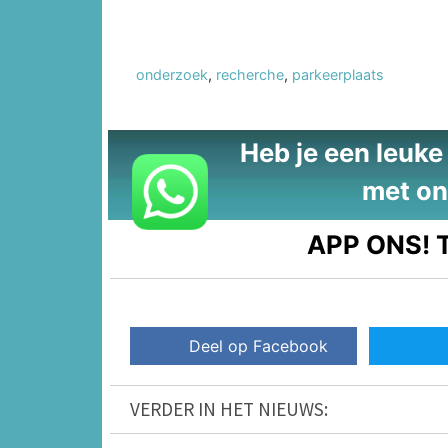
onderzoek
,
recherche
,
parkeerplaats
Heb je een leuke t
met on
APP ONS!
T
Deel op Facebook
VERDER IN HET NIEUWS: