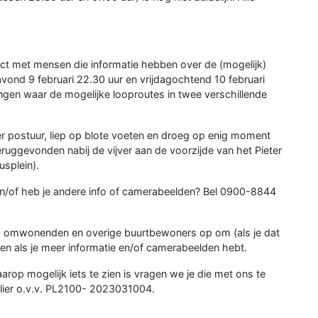
t met mensen die informatie hebben over de (mogelijk)
ond 9 februari 22.30 uur en vrijdagochtend 10 februari
ingen waar de mogelijke looproutes in twee verschillende
er postuur, liep op blote voeten en droeg op enig moment
teruggevonden nabij de vijver aan de voorzijde van het Pieter
splein).
en/of heb je andere info of camerabeelden? Bel 0900-8844
s, omwonenden en overige buurtbewoners op om (als je dat
en als je meer informatie en/of camerabeelden hebt.
rop mogelijk iets te zien is vragen we je die met ons te
ulier o.v.v. PL2100- 2023031004.