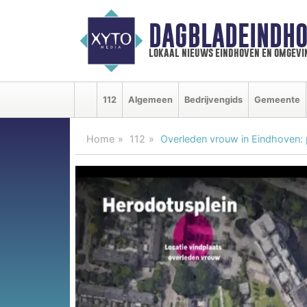
DAGBLADEINDHO
lokaal nieuws eindhoven en omgevi
112
Algemeen
Bedrijvengids
Gemeente
Home
112
Overleden vrouw in Eindhoven: p