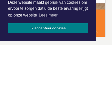
Deze website maakt gebruik van cookies om
ervoor te zorgen dat u de beste ervaring krijgt
op onze website
Lees meer
Ik accepteer cookies
|
Nieuws | Sport | Evenementen
Hoofdvestiging:
van Benthuizenlaan 1
1701 BZ Heerhugowaard
072 8200 600
redactie@xyto.nl