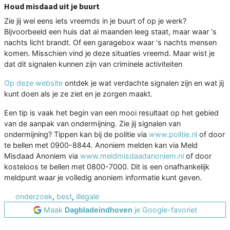
Houd misdaad uit je buurt
Zie jij wel eens iets vreemds in je buurt of op je werk?
Bijvoorbeeld een huis dat al maanden leeg staat, maar waar ‘s
nachts licht brandt. Of een garagebox waar ‘s nachts mensen
komen. Misschien vind je deze situaties vreemd. Maar wist je
dat dit signalen kunnen zijn van criminele activiteiten
Op deze website
ontdek je wat verdachte signalen zijn en wat jij
kunt doen als je ze ziet en je zorgen maakt.
Een tip is vaak het begin van een mooi resultaat op het gebied
van de aanpak van ondermijning. Zie jij signalen van
ondermijning? Tippen kan bij de politie via
www.politie.nl
of door
te bellen met 0900-8844. Anoniem melden kan via Meld
Misdaad Anoniem via
www.meldmisdaadanoniem.nl
of door
kosteloos te bellen met 0800-7000. Dit is een onafhankelijk
meldpunt waar je volledig anoniem informatie kunt geven.
onderzoek
,
best
,
illegale
Maak
Dagbladeindhoven
je Google-favoriet