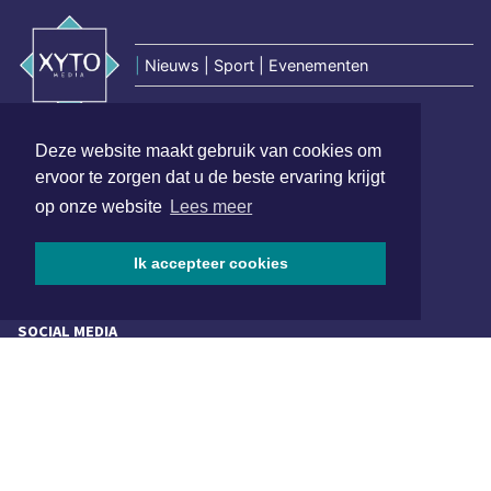
|
Nieuws | Sport | Evenementen
Hoofdvestiging:
Deze website maakt gebruik van cookies om
van Benthuizenlaan 1
ervoor te zorgen dat u de beste ervaring krijgt
1701 BZ Heerhugowaard
op onze website
Lees meer
072 8200 600
redactie@xyto.nl
Ik accepteer cookies
www.xyto.nl
SOCIAL MEDIA
NIEUWSBRIEF AANMELDEN
Schrijf je in voor onze nieuwsbrief en krijg wekelijks een
samenvatting van alle gebeurtenissen uit jouw regio.