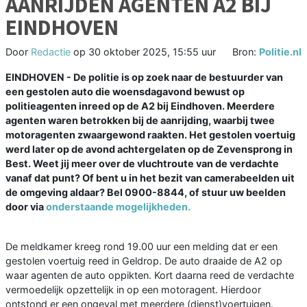
AANRIJDEN AGENTEN A2 BIJ
EINDHOVEN
Door
Redactie
op
30 oktober 2025, 15:55 uur
Bron:
Politie.nl
EINDHOVEN - De politie is op zoek naar de bestuurder van
een gestolen auto die woensdagavond bewust op
politieagenten inreed op de A2 bij Eindhoven. Meerdere
agenten waren betrokken bij de aanrijding, waarbij twee
motoragenten zwaargewond raakten. Het gestolen voertuig
werd later op de avond achtergelaten op de Zevensprong in
Best. Weet jij meer over de vluchtroute van de verdachte
vanaf dat punt? Of bent u in het bezit van camerabeelden uit
de omgeving aldaar? Bel 0900-8844, of stuur uw beelden
door via
onderstaande mogelijkheden.
De meldkamer kreeg rond 19.00 uur een melding dat er een
gestolen voertuig reed in Geldrop. De auto draaide de A2 op
waar agenten de auto oppikten. Kort daarna reed de verdachte
vermoedelijk opzettelijk in op een motoragent. Hierdoor
ontstond er een ongeval met meerdere (dienst)voertuigen.