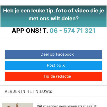
Heb je een leuke tip, foto of video die je
met ons wilt delen?
APP ONS!
T.
06 - 574 71 321
Deel op Facebook
Post op X
Tip de redactie
VERDER IN HET NIEUWS:
Vijf maanden gevangenisstraf geëist