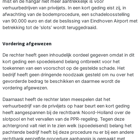
mist en de hangar niet meer aantrekkelijk is voor
verhuurbedrijven van privéjets. In een kort geding eist zij, in
afwachting van de bodemprocedure, een schadeloosstelling
van 90.000 euro en dat de beslissing van Eindhoven Airport met
betrekking tot de ‘slots’ wordt teruggedraaid.
Vordering afgewezen
De rechter heeft geen inhoudelijk oordeel gegeven omdat in dit
kort geding een spoedeisend belang ontbreekt voor het
toekennen van een voorschot op de gestelde schade. Het
bedrijf heeft geen dringende noodzaak gesteld om nu over het
gevorderde bedrag te beschikken en daarmee wordt de
vordering afgewezen.
Daarnaast heeft de rechter laten meespelen dat het
verhuurbedrijf van de privéjets op haar beurt een kort geding
heeft aangespannen bij de rechtbank Noord-Holland over de
slotpool en het vervallen van de PPR-regeling. Tegen deze
achtergrond valt niet in te zien welk (spoedeisend) belang het
pachtende bedrijf heeft bij deze procedure nu er bij een andere
rechtbank eenzelfde procedure aanhangig is gemaakt met