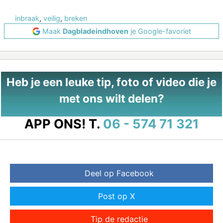
inbraak
,
veilig
,
breken
Maak
Dagbladeindhoven
je Google-favoriet
Heb je een leuke tip, foto of video die je
met ons wilt delen?
APP ONS!
T.
06 - 574 71 321
Deel op Facebook
Post op X
Tip de redactie