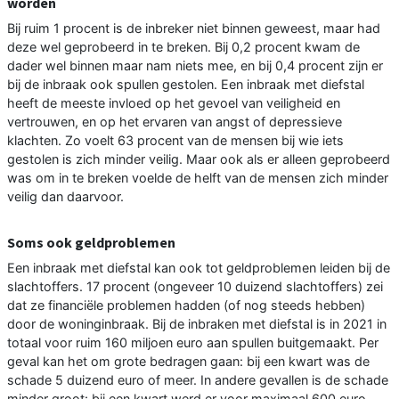
worden
Bij ruim 1 procent is de inbreker niet binnen geweest, maar had
deze wel geprobeerd in te breken. Bij 0,2 procent kwam de
dader wel binnen maar nam niets mee, en bij 0,4 procent zijn er
bij de inbraak ook spullen gestolen. Een inbraak met diefstal
heeft de meeste invloed op het gevoel van veiligheid en
vertrouwen, en op het ervaren van angst of depressieve
klachten. Zo voelt 63 procent van de mensen bij wie iets
gestolen is zich minder veilig. Maar ook als er alleen geprobeerd
was om in te breken voelde de helft van de mensen zich minder
veilig dan daarvoor.
Soms ook geldproblemen
Een inbraak met diefstal kan ook tot geldproblemen leiden bij de
slachtoffers. 17 procent (ongeveer 10 duizend slachtoffers) zei
dat ze financiële problemen hadden (of nog steeds hebben)
door de woninginbraak. Bij de inbraken met diefstal is in 2021 in
totaal voor ruim 160 miljoen euro aan spullen buitgemaakt. Per
geval kan het om grote bedragen gaan: bij een kwart was de
schade 5 duizend euro of meer. In andere gevallen is de schade
minder groot: bij een kwart werd er voor maximaal 600 euro