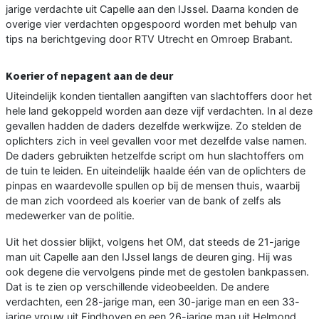
jarige verdachte uit Capelle aan den IJssel. Daarna konden de
overige vier verdachten opgespoord worden met behulp van
tips na berichtgeving door RTV Utrecht en Omroep Brabant.
Koerier of nepagent aan de deur
Uiteindelijk konden tientallen aangiften van slachtoffers door het
hele land gekoppeld worden aan deze vijf verdachten. In al deze
gevallen hadden de daders dezelfde werkwijze. Zo stelden de
oplichters zich in veel gevallen voor met dezelfde valse namen.
De daders gebruikten hetzelfde script om hun slachtoffers om
de tuin te leiden. En uiteindelijk haalde één van de oplichters de
pinpas en waardevolle spullen op bij de mensen thuis, waarbij
de man zich voordeed als koerier van de bank of zelfs als
medewerker van de politie.
Uit het dossier blijkt, volgens het OM, dat steeds de 21-jarige
man uit Capelle aan den IJssel langs de deuren ging. Hij was
ook degene die vervolgens pinde met de gestolen bankpassen.
Dat is te zien op verschillende videobeelden. De andere
verdachten, een 28-jarige man, een 30-jarige man en een 33-
jarige vrouw uit Eindhoven en een 26-jarige man uit Helmond