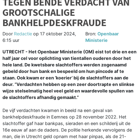
TEGEN BENDE VERDACHT VAN
GROOTSCHALIGE
BANKHELPDESKFRAUDE
Door
Redactie
op
17 oktober 2024,
Bron:
Openbaar
6:15 uur
Ministerie
UTRECHT - Het Openbaar Ministerie (OM) eist tot drie en een
half jaar cel voor oplichting van tientallen ouderen door het
hele land. De kwetsbare slachtoffers werden zogenaamd
gebeld door hun bank en bespeeld om hun pincode af te
staan. Ook kwam er een ‘koerier’ bij de slachtoffers aan de
deur. “Verdachten hebben op een zeer doortrapte en slinkse
wijze stelselmatig heel veel geld en waardevolle spullen van
de slachtoffers afhandig gemaakt.”
De vijf verdachten kwamen in beeld na een geval van
bankhelpdeskfraude in Eemnes op 28 november 2022. Het
slachtoffer gaf haar bankpas, sieraden en een schilderij uit de
16e eeuw af aan de daders. De politie herkende vervolgens de
man, die in Utrecht geld opnam met haar pinpas, als de 21-