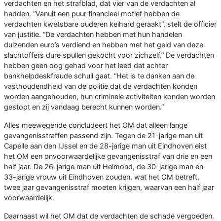
verdachten en het strafblad, dat vier van de verdachten al
hadden. “Vanuit een puur financieel motief hebben de
verdachten kwetsbare ouderen keihard geraakt”, stelt de officier
van justitie. “De verdachten hebben met hun handelen
duizenden euro’s verdiend en hebben met het geld van deze
slachtoffers dure spullen gekocht voor zichzelf.” De verdachten
hebben geen oog gehad voor het leed dat achter
bankhelpdeskfraude schuil gaat. “Het is te danken aan de
vasthoudendheid van de politie dat de verdachten konden
worden aangehouden, hun criminele activiteiten konden worden
gestopt en zij vandaag berecht kunnen worden.”
Alles meewegende concludeert het OM dat alleen lange
gevangenisstraffen passend zijn. Tegen de 21-jarige man uit
Capelle aan den IJssel en de 28-jarige man uit Eindhoven eist
het OM een onvoorwaardelijke gevangenisstraf van drie en een
half jaar. De 26-jarige man uit Helmond, de 30-jarige man en
33-jarige vrouw uit Eindhoven zouden, wat het OM betreft,
twee jaar gevangenisstraf moeten krijgen, waarvan een half jaar
voorwaardelijk.
Daarnaast wil het OM dat de verdachten de schade vergoeden.