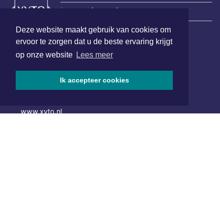
|
Nieuws | Sport | Evenementen
Deze website maakt gebruik van cookies om
ervoor te zorgen dat u de beste ervaring krijgt
Hoofdvestiging:
op onze website
Lees meer
van Benthuizenlaan 1
1701 BZ Heerhugowaard
Ik accepteer cookies
072 8200 600
redactie@xyto.nl
www.xyto.nl
SOCIAL MEDIA
NIEUWSBRIEF AANMELDEN
Schrijf je in voor onze nieuwsbrief en krijg wekelijks een
samenvatting van alle gebeurtenissen uit jouw regio.
Aanmelden