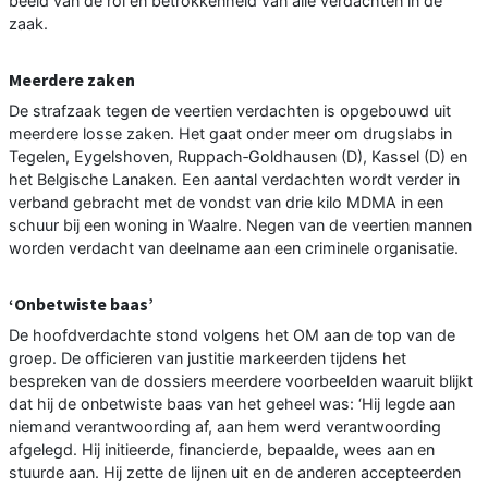
beeld van de rol en betrokkenheid van alle verdachten in de
zaak.
Meerdere zaken
De strafzaak tegen de veertien verdachten is opgebouwd uit
meerdere losse zaken. Het gaat onder meer om drugslabs in
Tegelen, Eygelshoven, Ruppach‐Goldhausen (D), Kassel (D) en
het Belgische Lanaken. Een aantal verdachten wordt verder in
verband gebracht met de vondst van drie kilo MDMA in een
schuur bij een woning in Waalre. Negen van de veertien mannen
worden verdacht van deelname aan een criminele organisatie.
‘Onbetwiste baas’
De hoofdverdachte stond volgens het OM aan de top van de
groep. De officieren van justitie markeerden tijdens het
bespreken van de dossiers meerdere voorbeelden waaruit blijkt
dat hij de onbetwiste baas van het geheel was: ‘Hij legde aan
niemand verantwoording af, aan hem werd verantwoording
afgelegd. Hij initieerde, financierde, bepaalde, wees aan en
stuurde aan. Hij zette de lijnen uit en de anderen accepteerden