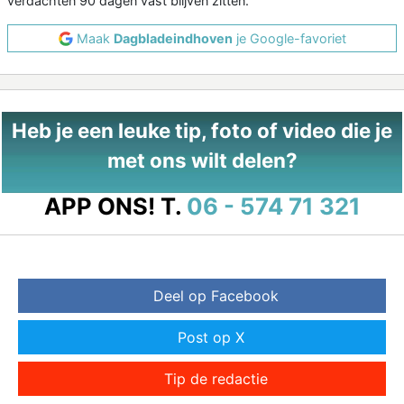
verdachten 90 dagen vast blijven zitten.
Maak
Dagbladeindhoven
je Google-favoriet
Heb je een leuke tip, foto of video die je
met ons wilt delen?
APP ONS!
T.
06 - 574 71 321
Deel op Facebook
Post op X
Tip de redactie