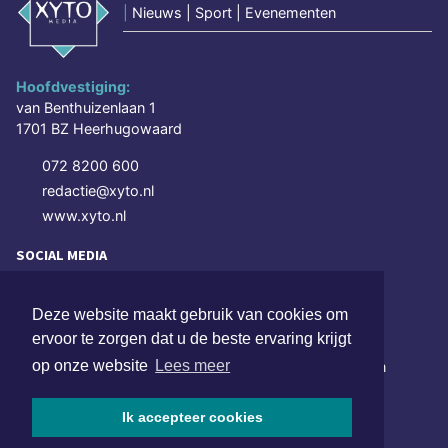
|
Nieuws | Sport | Evenementen
Hoofdvestiging:
van Benthuizenlaan 1
1701 BZ Heerhugowaard
072 8200 600
redactie@xyto.nl
www.xyto.nl
SOCIAL MEDIA
Deze website maakt gebruik van cookies om
NIEUWSBRIEF AANMELDEN
ervoor te zorgen dat u de beste ervaring krijgt
op onze website
Lees meer
Schrijf je in voor onze nieuwsbrief en krijg wekelijks een
samenvatting van alle gebeurtenissen uit jouw regio.
Ik accepteer cookies
Aanmelden