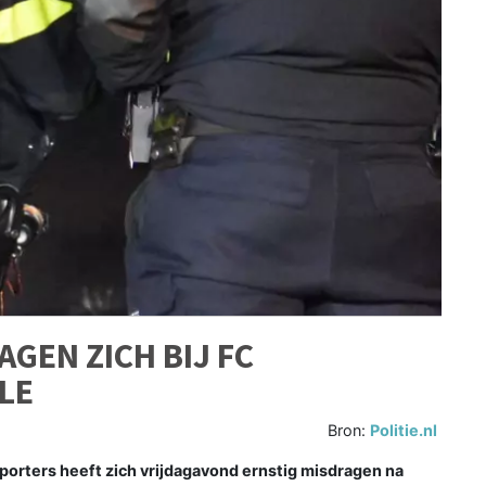
GEN ZICH BIJ FC
LE
Bron:
Politie.nl
porters heeft zich vrijdagavond ernstig misdragen na