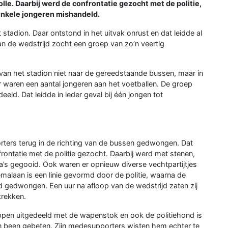
le. Daarbij werd de confrontatie gezocht met de politie,
enkele jongeren mishandeld.
 stadion. Daar ontstond in het uitvak onrust en dat leidde al
van de wedstrijd zocht een groep van zo’n veertig
en van het stadion niet naar de gereedstaande bussen, maar in
r waren een aantal jongeren aan het voetballen. De groep
eld. Dat leidde in ieder geval bij één jongen tot
orters terug in de richting van de bussen gedwongen. Dat
frontatie met de politie gezocht. Daarbij werd met stenen,
lega’s gegooid. Ook waren er opnieuw diverse vechtpartijtjes
alaan is een linie gevormd door de politie, waarna de
 gedwongen. Een uur na afloop van de wedstrijd zaten zij
trekken.
klappen uitgedeeld met de wapenstok en ook de politiehond is
ijn been gebeten. Zijn medesupporters wisten hem echter te