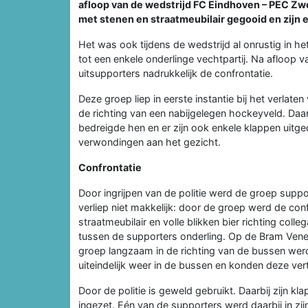
afloop van de wedstrijd FC Eindhoven – PEC Zwol
met stenen en straatmeubilair gegooid en zijn 
Het was ook tijdens de wedstrijd al onrustig in het
tot een enkele onderlinge vechtpartij. Na afloop 
uitsupporters nadrukkelijk de confrontatie.
Deze groep liep in eerste instantie bij het verlat
de richting van een nabijgelegen hockeyveld. Daa
bedreigde hen en er zijn ook enkele klappen uitgede
verwondingen aan het gezicht.
Confrontatie
Door ingrijpen van de politie werd de groep supp
verliep niet makkelijk: door de groep werd de con
straatmeubilair en volle blikken bier richting col
tussen de supporters onderling. Op de Bram Venem
groep langzaam in de richting van de bussen werd
uiteindelijk weer in de bussen en konden deze ver
Door de politie is geweld gebruikt. Daarbij zijn 
ingezet. Eén van de supporters werd daarbij in z