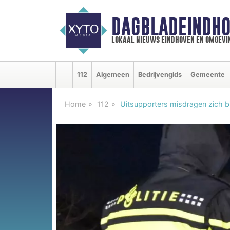
DAGBLADEINDHO
lokaal nieuws eindhoven en omgevi
112
Algemeen
Bedrijvengids
Gemeente
Home
112
Uitsupporters misdragen zich b