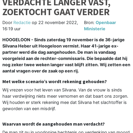
VERDACHTE LANGER VAST,
ZOEKTOCHT GAAT VERDER
Door
Redactie
op
22 november 2022,
Bron:
Openbaar
16:19 uur
Ministerie
HOOGELOON - Sinds zaterdag 19 november is de 36-jarige
Silvana Heber uit Hoogeloon vermist. Haar 41-jarige ex-
partner werd die dag aangehouden. De man is vandaag
voorgeleid aan de rechter-commissaris. Die bepaalde dat hij
nog zeker twee weken langer vast blijft zitten. Wij zetten een
aantal vragen over de zaak op een rij.
Met welke scenario’s wordt rekening gehouden?
Wij vrezen voor het leven van Silvana. Van de vrouw is sinds
haar verdwijning niets meer vernomen en dat baart ons zorgen.
Wij houden er sterk rekening mee dat Silvana het slachtoffer is
geworden van een misdrijf.
Waarvan wordt de aangehouden man verdacht?
De man zit nu in voorlopige hechtenis op verdenking van moord