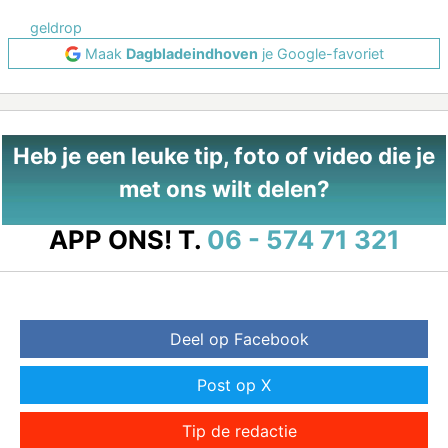
geldrop
Maak
Dagbladeindhoven
je Google-favoriet
Heb je een leuke tip, foto of video die je
met ons wilt delen?
APP ONS!
T.
06 - 574 71 321
Deel op Facebook
Post op X
Tip de redactie