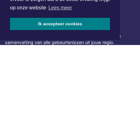
SOCIAL MEDIA
op onze website
Lees meer
Ik accepteer cookies
NIEUWSBRIEF AANMELDEN
Schrijf je in voor onze nieuwsbrief en krijg wekelijks een
samenvatting van alle gebeurtenissen uit jouw regio.
Aanmelden
ONLINE DAGBLADEN