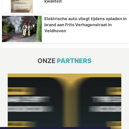
kwaliteit
Elektrische auto vliegt tijdens opladen in
brand aan Frits Verhagenstraat in
Veldhoven
ONZE
PARTNERS