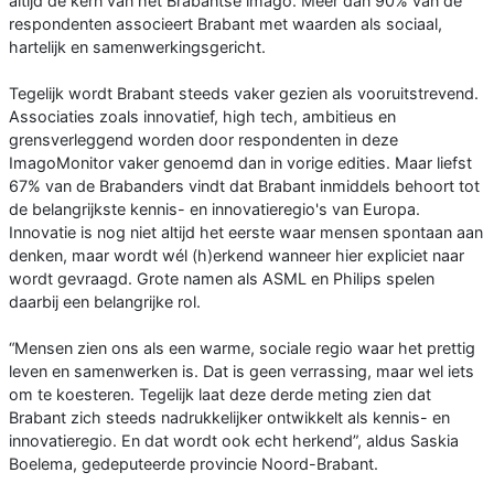
altijd de kern van het Brabantse imago. Meer dan 90% van de
respondenten associeert Brabant met waarden als sociaal,
hartelijk en samenwerkingsgericht.
Tegelijk wordt Brabant steeds vaker gezien als vooruitstrevend.
Associaties zoals innovatief, high tech, ambitieus en
grensverleggend worden door respondenten in deze
ImagoMonitor vaker genoemd dan in vorige edities. Maar liefst
67% van de Brabanders vindt dat Brabant inmiddels behoort tot
de belangrijkste kennis- en innovatieregio's van Europa.
Innovatie is nog niet altijd het eerste waar mensen spontaan aan
denken, maar wordt wél (h)erkend wanneer hier expliciet naar
wordt gevraagd. Grote namen als ASML en Philips spelen
daarbij een belangrijke rol.
“Mensen zien ons als een warme, sociale regio waar het prettig
leven en samenwerken is. Dat is geen verrassing, maar wel iets
om te koesteren. Tegelijk laat deze derde meting zien dat
Brabant zich steeds nadrukkelijker ontwikkelt als kennis- en
innovatieregio. En dat wordt ook echt herkend”, aldus Saskia
Boelema, gedeputeerde provincie Noord-Brabant.