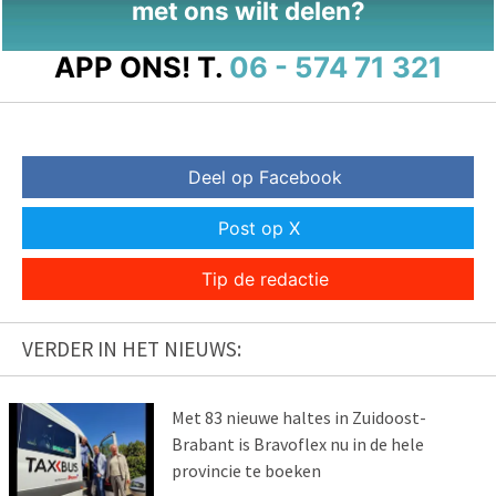
met ons wilt delen?
APP ONS!
T.
06 - 574 71 321
Deel op Facebook
Post op X
Tip de redactie
VERDER IN HET NIEUWS:
Met 83 nieuwe haltes in Zuidoost-
Brabant is Bravoflex nu in de hele
provincie te boeken