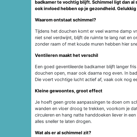
badkamer te vochtig blijft. Schimmel ligt dan al s
ook invloed hebben op je gezondheid. Gelukkig ku
Waarom ontstaat schimmel?
Tijdens het douchen komt er veel warme damp vrij.
niet snel verdwijnt, blijft de ruimte te lang nat e
zonder raam of met koude muren hebben hier snell
Ventileren maakt het verschil
Een goed geventileerde badkamer blijft langer fris 
douchen open, maar ook daarna nog even. In bad
Die voert vochtige lucht actief af, vaak ook nog e
Kleine gewoontes, groot effect
Je hoeft geen grote aanpassingen te doen om s
wanden en vloer droog te trekken, voorkom je dat v
circuleren en hang natte handdoeken liever in e
alles sneller te laten drogen.
Wat als er al schimmel zit?