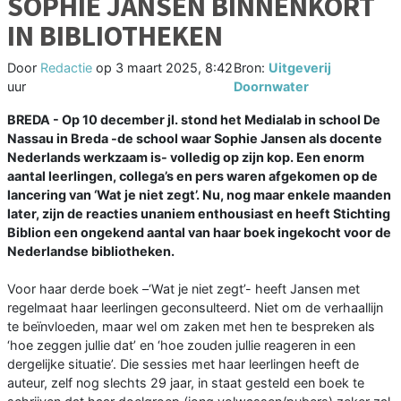
SOPHIE JANSEN BINNENKORT
IN BIBLIOTHEKEN
Door
Redactie
op
3 maart 2025, 8:42
Bron:
Uitgeverij
uur
Doornwater
BREDA - Op 10 december jl. stond het Medialab in school De
Nassau in Breda -de school waar Sophie Jansen als docente
Nederlands werkzaam is- volledig op zijn kop. Een enorm
aantal leerlingen, collega’s en pers waren afgekomen op de
lancering van ‘Wat je niet zegt’. Nu, nog maar enkele maanden
later, zijn de reacties unaniem enthousiast en heeft Stichting
Biblion een ongekend aantal van haar boek ingekocht voor de
Nederlandse bibliotheken.
Voor haar derde boek –‘Wat je niet zegt’- heeft Jansen met
regelmaat haar leerlingen geconsulteerd. Niet om de verhaallijn
te beïnvloeden, maar wel om zaken met hen te bespreken als
‘hoe zeggen jullie dat’ en ‘hoe zouden jullie reageren in een
dergelijke situatie’. Die sessies met haar leerlingen heeft de
auteur, zelf nog slechts 29 jaar, in staat gesteld een boek te