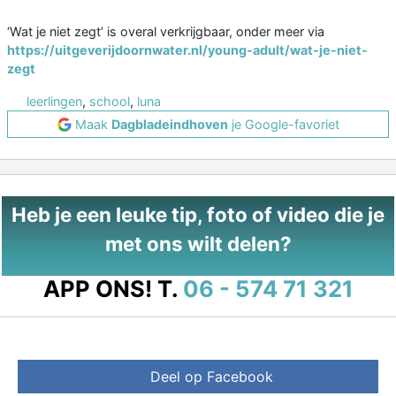
‘Wat je niet zegt’ is overal verkrijgbaar, onder meer via
https://uitgeverijdoornwater.nl/young-adult/wat-je-niet-
zegt
leerlingen
,
school
,
luna
Maak
Dagbladeindhoven
je Google-favoriet
Heb je een leuke tip, foto of video die je
met ons wilt delen?
APP ONS!
T.
06 - 574 71 321
Deel op Facebook