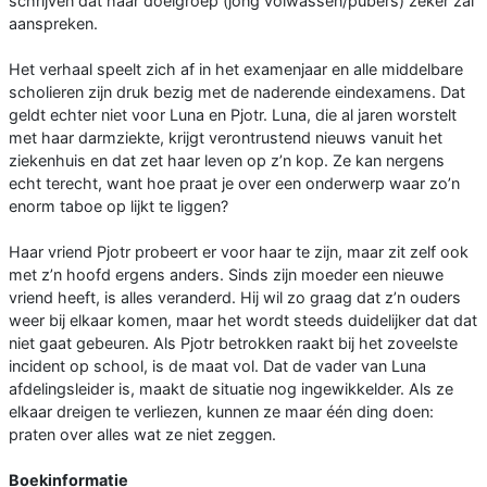
schrijven dat haar doelgroep (jong volwassen/pubers) zeker zal
aanspreken.
Het verhaal speelt zich af in het examenjaar en alle middelbare
scholieren zijn druk bezig met de naderende eindexamens. Dat
geldt echter niet voor Luna en Pjotr. Luna, die al jaren worstelt
met haar darmziekte, krijgt verontrustend nieuws vanuit het
ziekenhuis en dat zet haar leven op z’n kop. Ze kan nergens
echt terecht, want hoe praat je over een onderwerp waar zo’n
enorm taboe op lijkt te liggen?
Haar vriend Pjotr probeert er voor haar te zijn, maar zit zelf ook
met z’n hoofd ergens anders. Sinds zijn moeder een nieuwe
vriend heeft, is alles veranderd. Hij wil zo graag dat z’n ouders
weer bij elkaar komen, maar het wordt steeds duidelijker dat dat
niet gaat gebeuren. Als Pjotr betrokken raakt bij het zoveelste
incident op school, is de maat vol. Dat de vader van Luna
afdelingsleider is, maakt de situatie nog ingewikkelder. Als ze
elkaar dreigen te verliezen, kunnen ze maar één ding doen:
praten over alles wat ze niet zeggen.
Boekinformatie