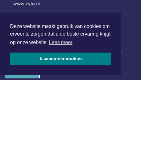
www.xyto.nl
SOCIAL MEDIA
Deze website maakt gebruik van cookies om
ervoor te zorgen dat u de beste ervaring krijgt
NIEUWSBRIEF AANMELDEN
op onze website
Lees meer
Schrijf je in voor onze nieuwsbrief en krijg wekelijks een
samenvatting van alle gebeurtenissen uit jouw regio.
Ik accepteer cookies
Aanmelden
ONLINE DAGBLADEN