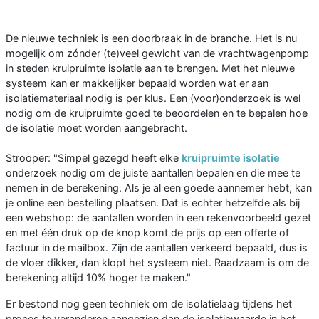
De nieuwe techniek is een doorbraak in de branche. Het is nu
mogelijk om zónder (te)veel gewicht van de vrachtwagenpomp
in steden kruipruimte isolatie aan te brengen. Met het nieuwe
systeem kan er makkelijker bepaald worden wat er aan
isolatiemateriaal nodig is per klus. Een (voor)onderzoek is wel
nodig om de kruipruimte goed te beoordelen en te bepalen hoe
de isolatie moet worden aangebracht.
Strooper: "Simpel gezegd heeft elke
kruipruimte isolatie
onderzoek nodig om de juiste aantallen bepalen en die mee te
nemen in de berekening. Als je al een goede aannemer hebt, kan
je online een bestelling plaatsen. Dat is echter hetzelfde als bij
een webshop: de aantallen worden in een rekenvoorbeeld gezet
en met één druk op de knop komt de prijs op een offerte of
factuur in de mailbox. Zijn de aantallen verkeerd bepaald, dus is
de vloer dikker, dan klopt het systeem niet. Raadzaam is om de
berekening altijd 10% hoger te maken."
Er bestond nog geen techniek om de isolatielaag tijdens het
proces te veranderen aangezien dan de isolatiewaarde in het