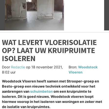
Vorige
V
WAT LEVERT VLOERISOLATIE
OP? LAAT UW KRUIPRUIMTE
ISOLEREN
Door
Redactie
op
18 november 2021,
Bron:
Woodstock
8:02 uur
Vloeren
Woodstock Vloeren heeft samen met Strooper-groep en
Besto-groep een nieuwe techniek ontwikkeld voor het
aanbrengen van
schuimbeton
om een kruipruimte te
isoleren. Dit is goed nieuws. Woodstock vloeren loopt
hiermee voorop in het isoleren van woningen en zeker met
de isolatie van kruipruimtes.