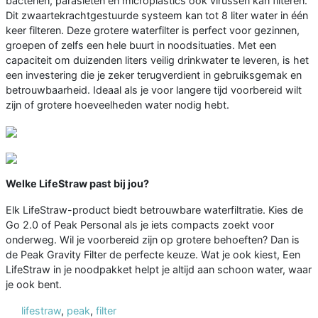
bacteriën, parasieten en microplastics ook virussen kan filteren.
Dit zwaartekrachtgestuurde systeem kan tot 8 liter water in één
keer filteren. Deze grotere waterfilter is perfect voor gezinnen,
groepen of zelfs een hele buurt in noodsituaties. Met een
capaciteit om duizenden liters veilig drinkwater te leveren, is het
een investering die je zeker terugverdient in gebruiksgemak en
betrouwbaarheid. Ideaal als je voor langere tijd voorbereid wilt
zijn of grotere hoeveelheden water nodig hebt.
Welke LifeStraw past bij jou?
Elk LifeStraw-product biedt betrouwbare waterfiltratie. Kies de
Go 2.0 of Peak Personal als je iets compacts zoekt voor
onderweg. Wil je voorbereid zijn op grotere behoeften? Dan is
de Peak Gravity Filter de perfecte keuze. Wat je ook kiest, Een
LifeStraw in je noodpakket helpt je altijd aan schoon water, waar
je ook bent.
lifestraw
,
peak
,
filter