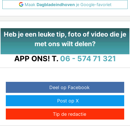
Maak
Dagbladeindhoven
je Google-favoriet
Heb je een leuke tip, foto of video die je
met ons wilt delen?
APP ONS!
T.
06 - 574 71 321
Deel op Facebook
Post op X
Tip de redactie