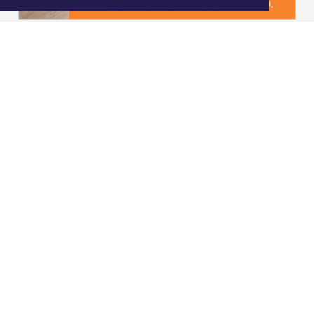
|
Nieuws | Sport | Evenementen
Hoofdvestiging:
van Benthuizenlaan 1
1701 BZ Heerhugowaard
072 8200 600
redactie@xyto.nl
www.xyto.nl
SOCIAL MEDIA