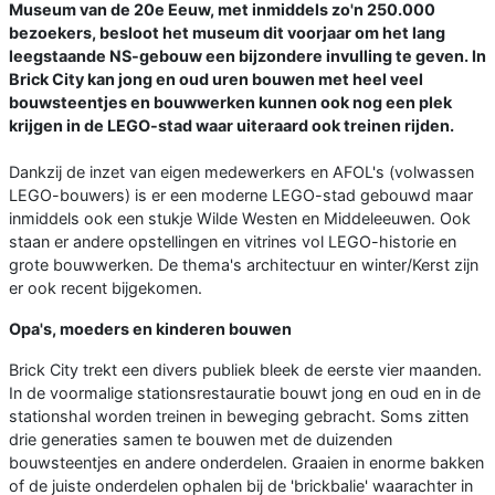
Museum van de 20e Eeuw, met inmiddels zo'n 250.000
bezoekers, besloot het museum dit voorjaar om het lang
leegstaande NS-gebouw een bijzondere invulling te geven. In
Brick City kan jong en oud uren bouwen met heel veel
bouwsteentjes en bouwwerken kunnen ook nog een plek
krijgen in de LEGO-stad waar uiteraard ook treinen rijden.
Dankzij de inzet van eigen medewerkers en AFOL's (volwassen
LEGO-bouwers) is er een moderne LEGO-stad gebouwd maar
inmiddels ook een stukje Wilde Westen en Middeleeuwen. Ook
staan er andere opstellingen en vitrines vol LEGO-historie en
grote bouwwerken. De thema's architectuur en winter/Kerst zijn
er ook recent bijgekomen.
Opa's, moeders en kinderen bouwen
Brick City trekt een divers publiek bleek de eerste vier maanden.
In de voormalige stationsrestauratie bouwt jong en oud en in de
stationshal worden treinen in beweging gebracht. Soms zitten
drie generaties samen te bouwen met de duizenden
bouwsteentjes en andere onderdelen. Graaien in enorme bakken
of de juiste onderdelen ophalen bij de 'brickbalie' waarachter in