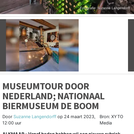
Vorige
V
MUSEUMTOUR DOOR
NEDERLAND; NATIONAAL
BIERMUSEUM DE BOOM
Door
Suzanne Langendorff
op
24 maart 2023,
Bron: XYTO
12:00 uur
Media
ALKMAAR - Vanaf heden hebben wij een nieuwe rubriek,