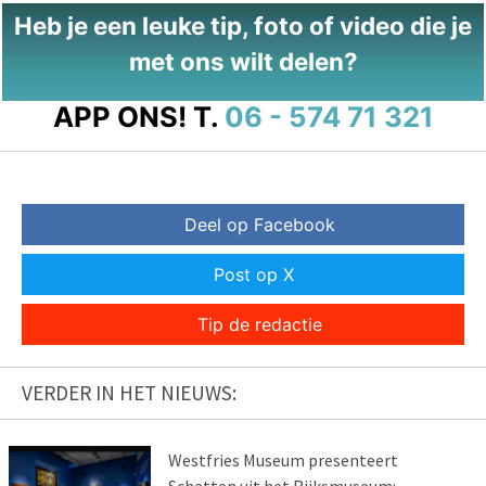
Heb je een leuke tip, foto of video die je
met ons wilt delen?
APP ONS!
T.
06 - 574 71 321
Deel op Facebook
Post op X
Tip de redactie
VERDER IN HET NIEUWS:
Westfries Museum presenteert
Schatten uit het Rijksmuseum: