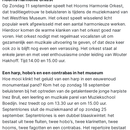
Op Zondag 11 september speelt het Hoorns Harmonie Orkest,
dat traditiegetrouw te beluisteren is tijdens de muziekmaand van
het Westfries Museum. Het orkest speelt wisselend licht
populair werk afgewisseld met een aantal harmonieuze werken.
Hierdoor komen de warme klanken van het orkest goed naar
voren. Het orkest nodigt met regelmaat vocalisten uit om
gezamenlijk een muzikale uitvoering te geven, of dat deze keer
ook zo is blijft nog even een verrassing. Het orkest staat al
enkele jaren en met veel enthousiasme onder leiding van Wouter
Hakhoff. Tijd:14.00 en 15.00 uur.
Een harp, hobo’s en een contrabas in het museum
Hoe mooi klinkt het geluid van een harp in een eeuwenoud
monumentaal pand? Kom het op zondag 18 september
beluisteren bij het optreden van de getalenteerde jonge harpiste
Inez Brull, een leerling en muzikale parel van Muziekschool
Boedijn. Inez treedt op om 13.30 uur en om 15.00 uur.
Septentriones sluit de muziekmaand af op zondag 25
september. Septentriones is een dubbel blaaskwintet: het
bestaat uit twee fluiten, twee hobo’s, twee klarinetten, twee
hoorns, twee fagotten en een contrabas. Het repertoire bestaat