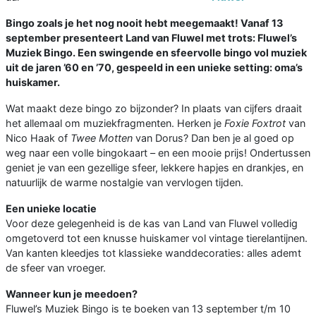
Bingo zoals je het nog nooit hebt meegemaakt! Vanaf 13
september presenteert Land van Fluwel met trots: Fluwel’s
Muziek Bingo. Een swingende en sfeervolle bingo vol muziek
uit de jaren ’60 en ’70, gespeeld in een unieke setting: oma’s
huiskamer.
Wat maakt deze bingo zo bijzonder? In plaats van cijfers draait
het allemaal om muziekfragmenten. Herken je
Foxie Foxtrot
van
Nico Haak of
Twee Motten
van Dorus? Dan ben je al goed op
weg naar een volle bingokaart – en een mooie prijs! Ondertussen
geniet je van een gezellige sfeer, lekkere hapjes en drankjes, en
natuurlijk de warme nostalgie van vervlogen tijden.
Een unieke locatie
Voor deze gelegenheid is de kas van Land van Fluwel volledig
omgetoverd tot een knusse huiskamer vol vintage tierelantijnen.
Van kanten kleedjes tot klassieke wanddecoraties: alles ademt
de sfeer van vroeger.
Wanneer kun je meedoen?
Fluwel’s Muziek Bingo is te boeken van 13 september t/m 10