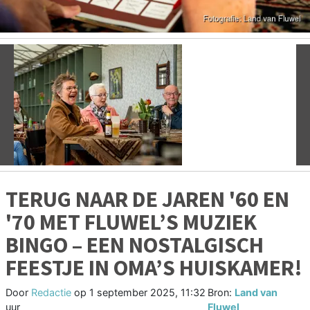
Vorige
V
TERUG NAAR DE JAREN '60 EN
'70 MET FLUWEL’S MUZIEK
BINGO – EEN NOSTALGISCH
FEESTJE IN OMA’S HUISKAMER!
Door
Redactie
op
1 september 2025, 11:32
Bron:
Land van
uur
Fluwel