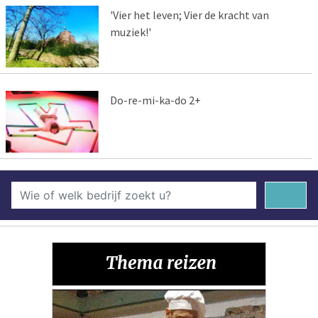
'Vier het leven; Vier de kracht van
muziek!'
Do-re-mi-ka-do 2+