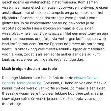
geschiedenis en wetenschap in het museum. Kom samen
vissen naar magnetische metalen voorwerpen, ontwerp je eigen
ansichtkaart met clichés en stempels en ga op zoek naar het
bijzondere Brussels zand dat vroeger werd gebruikt voor
gietmallen. In de klokkententoonstelling bewonder je de
grootste collectie Friese klokken en maak je jouw eigen
wijzerplaat – helemaal
Eigenwij(s)zer
! Met een meettouw en een
scherpe speurneus ontrafel je via verborgen koffiebussen welk
land koffieproducent Douwe Egberts nog meer als oorsprong
heeft. En ontdek nog veel meer! Natuurlijk liggen er materialen
voor je klaar, zodat jij als een echte maker aan de slag kunt.
Leuk op zowel een zonnige als regenachtige dag.
Maak je eigen thee en 'tea topic'
De Jonge Makersroute leidt je óók door de
nieuwe Douwe
Egberts-tentoonstelling
. Speurend, ruikend en voelend maak je
kennis met de wereld van koffie en thee. Zo maak je een eigen
theezakje waarmee je thuis een lekkere kop thee zet, maal je
jouw eigen koffie én verzin je een leuke 'tea topic' voor op je
theelabeltje.