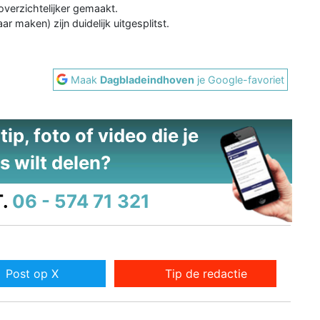
overzichtelijker gemaakt.
r maken) zijn duidelijk uitgesplitst.
Maak
Dagbladeindhoven
je Google-favoriet
ip, foto of video die je
s wilt delen?
.
06 - 574 71 321
Post op X
Tip de redactie