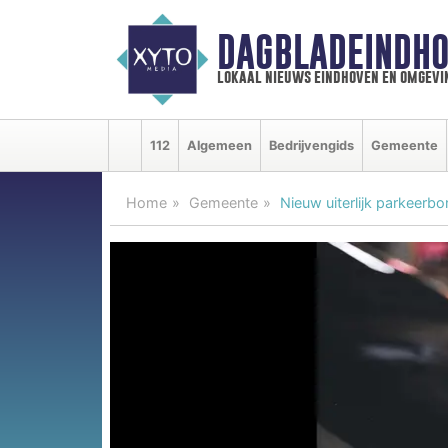
DAGBLADEINDHO
lokaal nieuws eindhoven en omgevi
112
Algemeen
Bedrijvengids
Gemeente
Home
Gemeente
Nieuw uiterlijk parkeerb