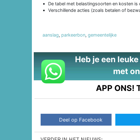
De tabel met belastingsoorten en kosten is 
Verschillende acties (zoals betalen of bezwaa
aanslag
,
parkeerbon
,
gemeentelijke
Heb je een leuke t
met on
APP ONS!
T
Deel op Facebook
VERDER IN HET NIEUWS: