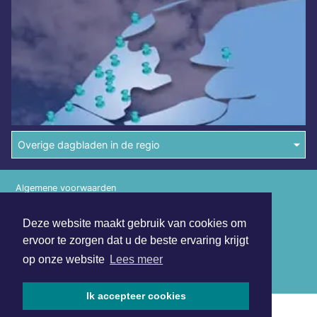
Overige dagbladen in de regio
Algemene voorwaarden
Disclaimer
Deze website maakt gebruik van cookies om
Privacy Statement
ervoor te zorgen dat u de beste ervaring krijgt
op onze website
Lees meer
Copyright (c) 2026 | Dagbladeindhoven.nl - Alle rechten
voorbehouden
Ik accepteer cookies