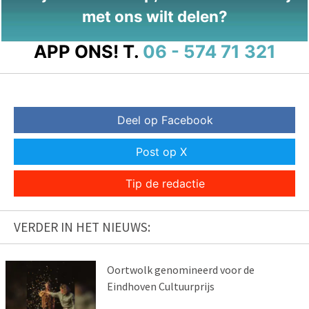
met ons wilt delen?
APP ONS!
T.
06 - 574 71 321
Deel op Facebook
Post op X
Tip de redactie
VERDER IN HET NIEUWS:
Oortwolk genomineerd voor de
Eindhoven Cultuurprijs