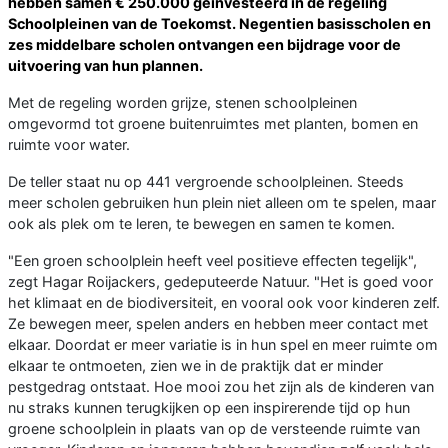
hebben samen € 250.000 geïnvesteerd in de regeling
Schoolpleinen van de Toekomst. Negentien basisscholen en
zes middelbare scholen ontvangen een bijdrage voor de
uitvoering van hun plannen.
Met de regeling worden grijze, stenen schoolpleinen
omgevormd tot groene buitenruimtes met planten, bomen en
ruimte voor water.
De teller staat nu op 441 vergroende schoolpleinen. Steeds
meer scholen gebruiken hun plein niet alleen om te spelen, maar
ook als plek om te leren, te bewegen en samen te komen.
"Een groen schoolplein heeft veel positieve effecten tegelijk",
zegt Hagar Roijackers, gedeputeerde Natuur. "Het is goed voor
het klimaat en de biodiversiteit, en vooral ook voor kinderen zelf.
Ze bewegen meer, spelen anders en hebben meer contact met
elkaar. Doordat er meer variatie is in hun spel en meer ruimte om
elkaar te ontmoeten, zien we in de praktijk dat er minder
pestgedrag ontstaat. Hoe mooi zou het zijn als de kinderen van
nu straks kunnen terugkijken op een inspirerende tijd op hun
groene schoolplein in plaats van op de versteende ruimte van